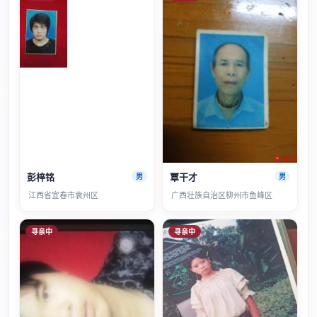
彭梓铭
覃干才
男
男
江西省宜春市袁州区
广西壮族自治区柳州市鱼峰区
寻亲中
寻亲中