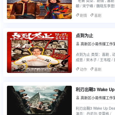
老舅 类型：剧情 , 喜剧 演员：郭京飞 / 王佳佳 / 陈明昊 / 张歆艺 / 刘奕铁 / 刘佩琦 / 葛四 / 刘
頔 / 宋宁峰 / 魏晓东李思博
剧情
喜剧
点到为止
高新区小易传媒工作

点到为止 类型：喜剧 , 动作
成思 / 宋木子 / 王韦程 /
动作
喜剧
利刃出鞘3 Wake Up De
高新区小易传媒工作

利刃出鞘3 Wake Up Dead 
演员：丹尼尔·克雷格 /