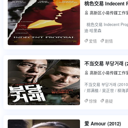
桃色交易 Indecent Pr
高新区小易传媒工作

桃色交易 Indecent Proposal (1993) 类型：剧情, 爱情 演员：罗伯特·雷德福 / 黛米·摩尔 / 伍
迪·哈里森
爱情
剧情
不当交易 부당거래 (2
高新区小易传媒工作

不当交易 부당거래 (2010
/ 郑满植 / 吴正世 / 柳
惊悚
悬疑
爱 Amour (2012)