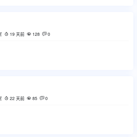
室
19 天前
128
0



室
22 天前
85
0


