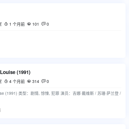
室
1 个月前
101
0



ouise (1991)
室
4 个月前
314
0



uise (1991) 类型：剧情, 惊悚, 犯罪 演员：吉娜·戴维斯 / 苏珊·萨兰登 /
情