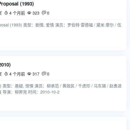
oposal (1993)
室
4 个月前
323
0



010)
室
4 个月前
317
0



) 类型：悬疑, 惊悚 演员：柳承范 / 黄政民 / 千虎珍 / 马东锡 / 赵勇进
海真 导演：柳昇完 时间：2010-10-2