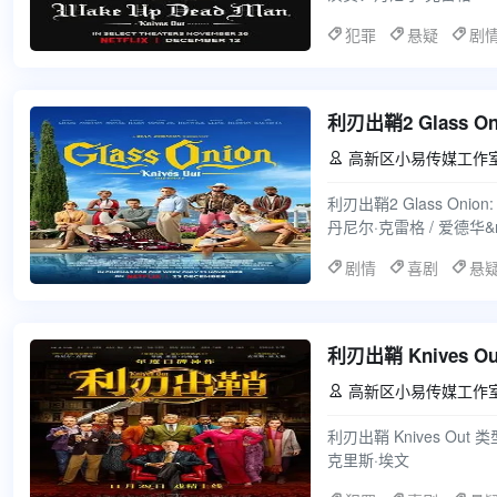
犯罪
悬疑
剧
利刃出鞘2 Glass Onio
高新区小易传媒工作

利刃出鞘2 Glass Onion:
丹尼尔·克雷格 / 爱德华&m
剧情
喜剧
悬
利刃出鞘 Knives Ou
高新区小易传媒工作

利刃出鞘 Knives Out 
克里斯·埃文