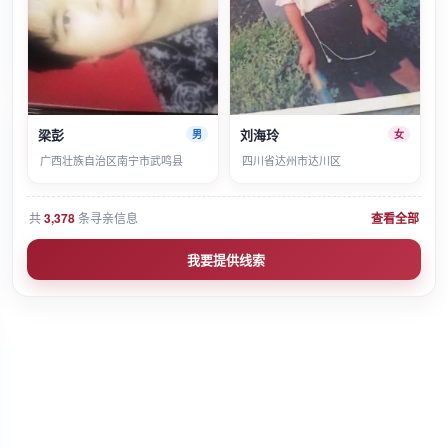
梁彭
刘海玲
男
女
广西壮族自治区南宁市武鸣县
四川省达州市达川区
共
3,378
条寻亲信息
查看全部
我要提供线索