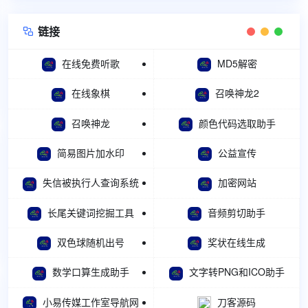
链接

在线免费听歌
MD5解密
在线象棋
召唤神龙2
召唤神龙
颜色代码选取助手
简易图片加水印
公益宣传
失信被执行人查询系统
加密网站
长尾关键词挖掘工具
音频剪切助手
双色球随机出号
奖状在线生成
数学口算生成助手
文字转PNG和ICO助手
小易传媒工作室导航网
刀客源码