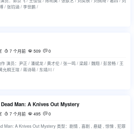
 / 张钧涵 / 李世鹏 /
室
7 个月前
509
0



 演员：尹正 / 潘斌龙 / 黄才伦 / 张一鸣 / 梁超 / 魏翔 / 彭昱畅 / 王
 黄允桐王瑄 / 蒋诗萌 / 东靖川 /
ad Man: A Knives Out Mystery‎
室
7 个月前
495
0



Man: A Knives Out Mystery‎ 类型：剧情 , 喜剧 , 悬疑 , 惊悚 , 犯罪