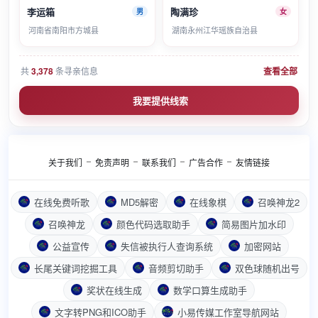
李运箱
陶满珍
男
女
河南省南阳市方城县
湖南永州江华瑶族自治县
共
3,378
条寻亲信息
查看全部
我要提供线索
关于我们
免责声明
联系我们
广告合作
友情链接
在线免费听歌
MD5解密
在线象棋
召唤神龙2
召唤神龙
颜色代码选取助手
简易图片加水印
公益宣传
失信被执行人查询系统
加密网站
长尾关键词挖掘工具
音频剪切助手
双色球随机出号
奖状在线生成
数学口算生成助手
文字转PNG和ICO助手
小易传媒工作室导航网站