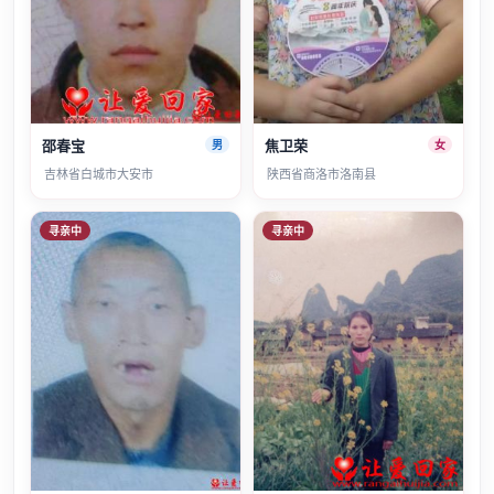
邵春宝
焦卫荣
男
女
吉林省白城市大安市
陕西省商洛市洛南县
寻亲中
寻亲中