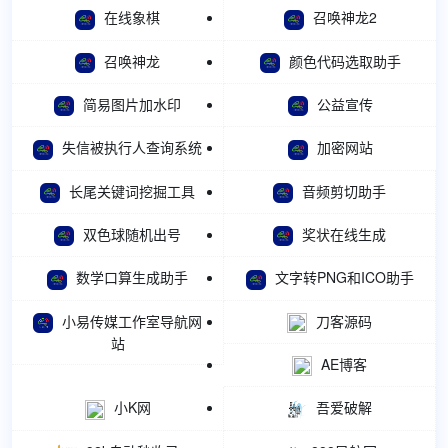
在线象棋
召唤神龙2
召唤神龙
颜色代码选取助手
简易图片加水印
公益宣传
失信被执行人查询系统
加密网站
长尾关键词挖掘工具
音频剪切助手
双色球随机出号
奖状在线生成
数学口算生成助手
文字转PNG和ICO助手
小易传媒工作室导航网
刀客源码
站
AE博客
小K网
吾爱破解