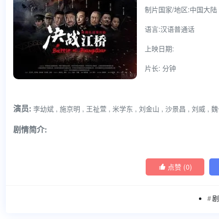
制片国家/地区:中国大陆
语言:汉语普通话
上映日期:
片长: 分钟
演员:
李幼斌 , 施京明 , 王祉萱 , 米学东 , 刘金山 , 沙景昌 , 刘威 , 
剧情简介:
点赞 (
0
)

剧