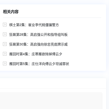
相关内容
棋士第2集：崔业李代桃僵骗警方

狂飙第28集：高启强公开和指导组叫板

狂飙第30集：高启强向徐忠亮底牌示威

雁回时第4集：庄寒雁欲除掉傅云夕

雁回时第5集：庄仕洋向傅云夕坦诚罪状
