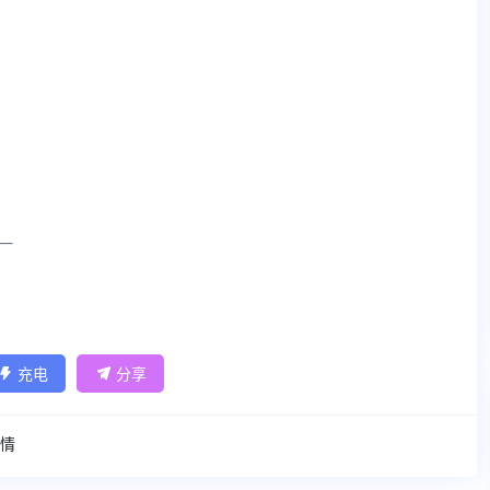
魏一
充电
分享


情