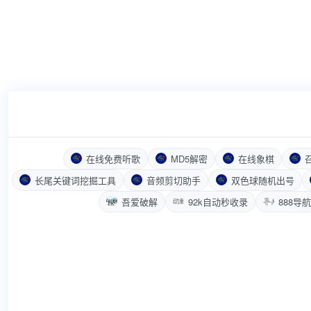
在线免费听歌
MD5解密
在线象棋
长尾关键词挖掘工具
音频剪切助手
双色球随机出号
吾爱破解
92k自动秒收录
888导