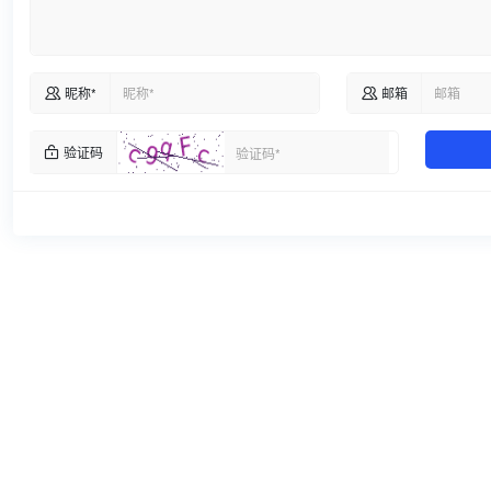
昵称*
邮箱


验证码
