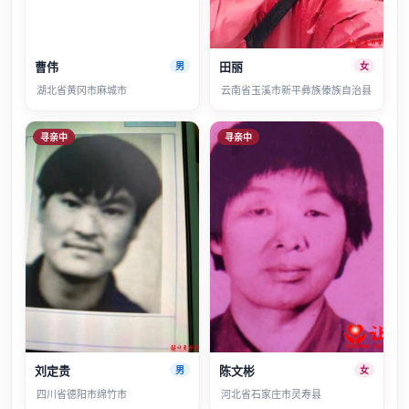
曹伟
田丽
男
女
湖北省黄冈市麻城市
云南省玉溪市新平彝族傣族自治县
寻亲中
寻亲中
刘定贵
陈文彬
男
女
四川省德阳市绵竹市
河北省石家庄市灵寿县