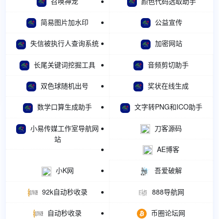
召唤神龙
颜色代码选取助手
简易图片加水印
公益宣传
失信被执行人查询系统
加密网站
长尾关键词挖掘工具
音频剪切助手
双色球随机出号
奖状在线生成
数学口算生成助手
文字转PNG和ICO助手
小易传媒工作室导航网
刀客源码
站
AE博客
小K网
吾爱破解
92k自动秒收录
888导航网
自动秒收录
币圈论坛网