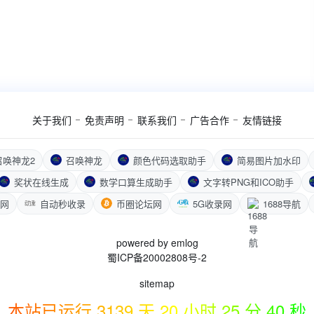
关于我们
免责声明
联系我们
广告合作
友情链接
召唤神龙2
召唤神龙
颜色代码选取助手
简易图片加水印
奖状在线生成
数学口算生成助手
文字转PNG和ICO助手
航网
自动秒收录
币圈论坛网
5G收录网
1688导航
powered by
emlog
蜀ICP备20002808号-2
sitemap
本站已运行 3139 天 20 小时 25 分 40 秒