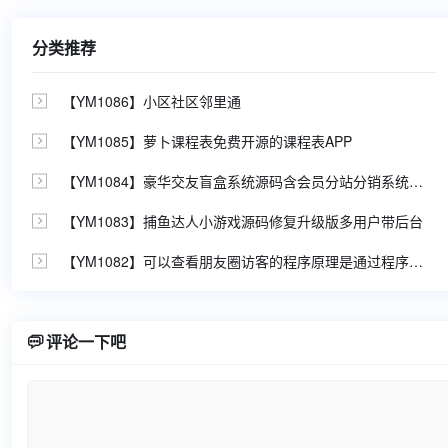
分类推荐
【YM1086】小区社区邻里通

【YM1085】萝卜课程表免费开源的课程表APP

【YM1084】豪华交友盲盒系统源码含会员分站分销系统可易支付

【YM1083】捕鱼达人小游戏源码修复升级版多用户带后台

【YM1082】可以查看朋友圈访客的程序原理是通过程序生成一个链接发到朋友圈当微信好友点进链接之后就会获取他的微信头像和名字


评论一下吧