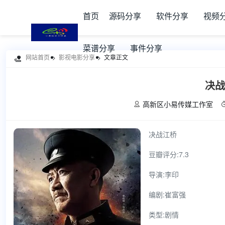
首页
源码分享
软件分享
视频
菜谱分享
事件分享
网站首页
影视电影分享
文章正文

决战
高新区小易传媒工作室

决战江桥
豆瓣评分:7.3
导演:李印
编剧:崔富强
类型:剧情