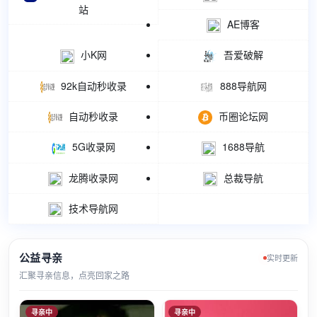
站
AE博客
小K网
吾爱破解
92k自动秒收录
888导航网
自动秒收录
币圈论坛网
5G收录网
1688导航
龙腾收录网
总裁导航
技术导航网
公益寻亲
实时更新
汇聚寻亲信息，点亮回家之路
寻亲中
寻亲中