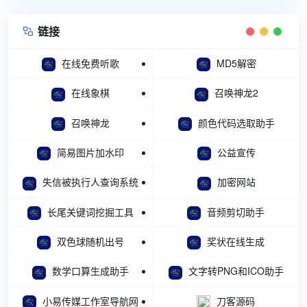
链接

在线免费听歌
MD5解密
在线象棋
召唤神龙2
召唤神龙
颜色代码选取助手
简易图片加水印
公益宣传
失信被执行人查询系统
加密网站
长尾关键词挖掘工具
音频剪切助手
双色球随机出号
奖状在线生成
数学口算生成助手
文字转PNG和ICO助手
小易传媒工作室导航网
刀客源码