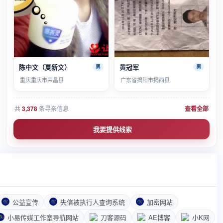
陈中文（夏新文）
黄冠军
男
男
重庆重庆市荣昌县
广东省揭阳市揭西县
共
3,378
条寻亲信息
查看全部
我要提供线索
公益宣传
失信被执行人查询系统
加密网站
小易传媒工作室导航网站
刀客源码
AE博客
小K网