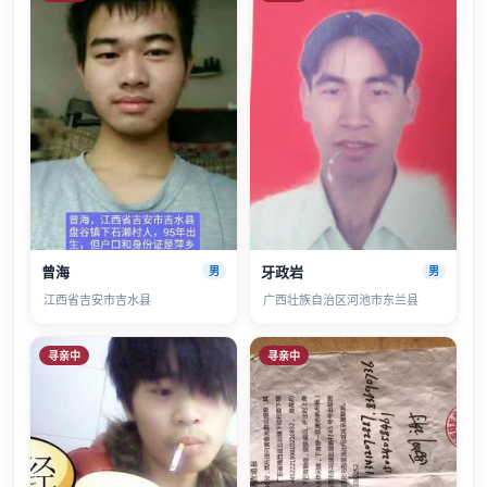
曾海
牙政岩
男
男
江西省吉安市吉水县
广西壮族自治区河池市东兰县
寻亲中
寻亲中