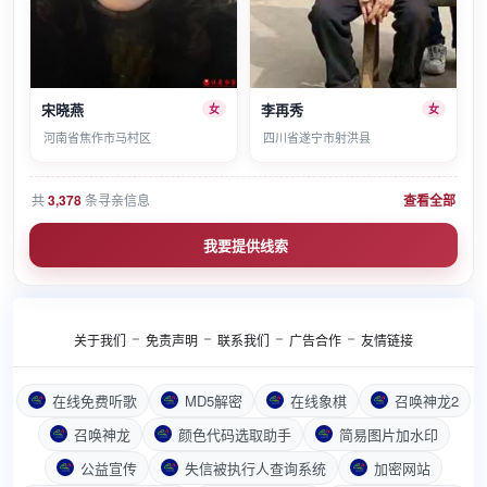
宋晓燕
李再秀
女
女
河南省焦作市马村区
四川省遂宁市射洪县
共
3,378
条寻亲信息
查看全部
我要提供线索
关于我们
免责声明
联系我们
广告合作
友情链接
在线免费听歌
MD5解密
在线象棋
召唤神龙2
召唤神龙
颜色代码选取助手
简易图片加水印
公益宣传
失信被执行人查询系统
加密网站