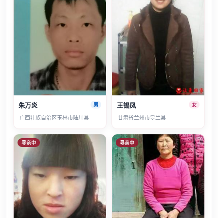
朱万炎
王锡凤
男
女
广西壮族自治区玉林市陆川县
甘肃省兰州市皋兰县
寻亲中
寻亲中