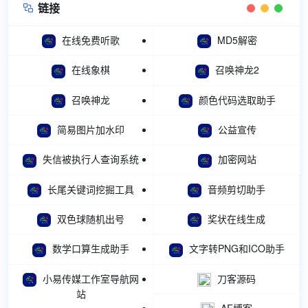
链接

在线免费听歌
MD5解密
在线象棋
召唤神龙2
召唤神龙
颜色代码选取助手
简易图片加水印
公益宣传
失信被执行人查询系统
加密网站
长尾关键词挖掘工具
音频剪切助手
双色球随机出号
奖状在线生成
数学口算生成助手
文字转PNG和ICO助手
小易传媒工作室导航网
刀客源码
站
AE博客