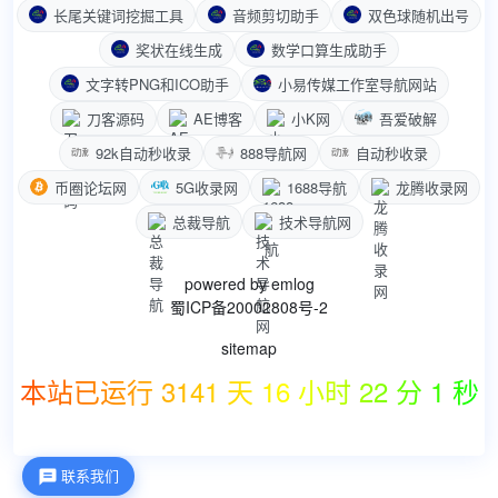
长尾关键词挖掘工具
音频剪切助手
双色球随机出号
奖状在线生成
数学口算生成助手
文字转PNG和ICO助手
小易传媒工作室导航网站
刀客源码
AE博客
小K网
吾爱破解
92k自动秒收录
888导航网
自动秒收录
币圈论坛网
5G收录网
1688导航
龙腾收录网
总裁导航
技术导航网
powered by
emlog
蜀ICP备20002808号-2
sitemap
本站已运行 3141 天 16 小时 22 分 2 秒
联系我们