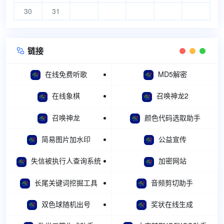
30
31
链接

在线免费听歌
MD5解密
在线象棋
召唤神龙2
召唤神龙
颜色代码选取助手
简易图片加水印
公益宣传
失信被执行人查询系统
加密网站
长尾关键词挖掘工具
音频剪切助手
双色球随机出号
奖状在线生成