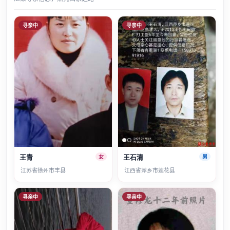
寻亲中
寻亲中
王青
王石清
女
男
江苏省徐州市丰县
江西省萍乡市莲花县
寻亲中
寻亲中