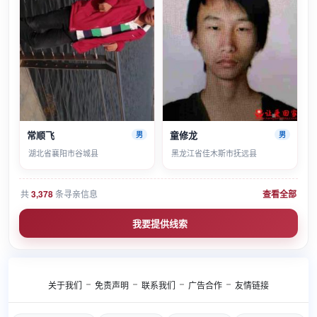
常顺飞
童修龙
男
男
湖北省襄阳市谷城县
黑龙江省佳木斯市抚远县
共
3,378
条寻亲信息
查看全部
我要提供线索
关于我们
免责声明
联系我们
广告合作
友情链接