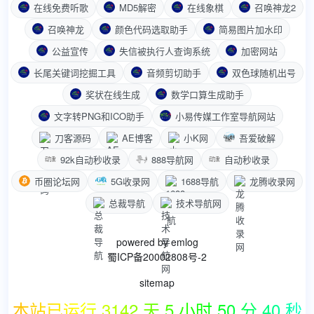
在线免费听歌
MD5解密
在线象棋
召唤神龙2
召唤神龙
颜色代码选取助手
简易图片加水印
公益宣传
失信被执行人查询系统
加密网站
长尾关键词挖掘工具
音频剪切助手
双色球随机出号
奖状在线生成
数学口算生成助手
文字转PNG和ICO助手
小易传媒工作室导航网站
刀客源码
AE博客
小K网
吾爱破解
92k自动秒收录
888导航网
自动秒收录
币圈论坛网
5G收录网
1688导航
龙腾收录网
总裁导航
技术导航网
powered by
emlog
蜀ICP备20002808号-2
sitemap
本站已运行 3142 天 5 小时 50 分 41 秒