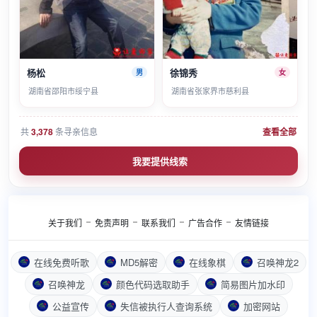
杨松
徐锦秀
男
女
湖南省邵阳市绥宁县
湖南省张家界市慈利县
共
3,378
条寻亲信息
查看全部
我要提供线索
关于我们
免责声明
联系我们
广告合作
友情链接
在线免费听歌
MD5解密
在线象棋
召唤神龙2
召唤神龙
颜色代码选取助手
简易图片加水印
公益宣传
失信被执行人查询系统
加密网站