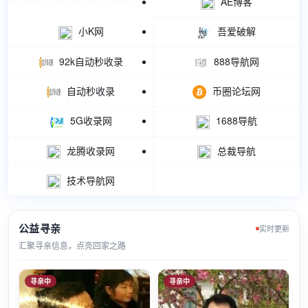
AE博客
小K网
吾爱破解
92k自动秒收录
888导航网
自动秒收录
币圈论坛网
5G收录网
1688导航
龙腾收录网
总裁导航
技术导航网
公益寻亲
实时更新
汇聚寻亲信息，点亮回家之路
寻亲中
寻亲中