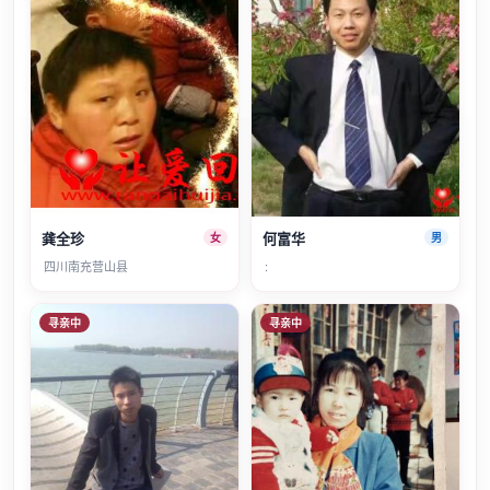
龚全珍
何富华
女
男
四川南充营山县
:
寻亲中
寻亲中