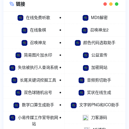
链接

在线免费听歌
MD5解密
在线象棋
召唤神龙2
召唤神龙
颜色代码选取助手
简易图片加水印
公益宣传
失信被执行人查询系统
加密网站
长尾关键词挖掘工具
音频剪切助手
双色球随机出号
奖状在线生成
数学口算生成助手
文字转PNG和ICO助手
小易传媒工作室导航网
刀客源码
站